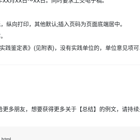
年XX月XX日～XX日。同时要求上交电子稿。
纸，纵向打印，其他默认;插入页码为页面底端居中。
字。
实践鉴定表》(见附表)，没有实践单位的，单位意见项可
）
给更多朋友，想要获得更多关于【总结】的例文，请持续
1.html